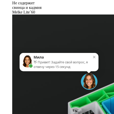
Не содержит
свинца и кадмия
Melke Lite`60
×
Мила
👋 Привет! Задайте свой вопрос, я
отвечу через 15 секунд