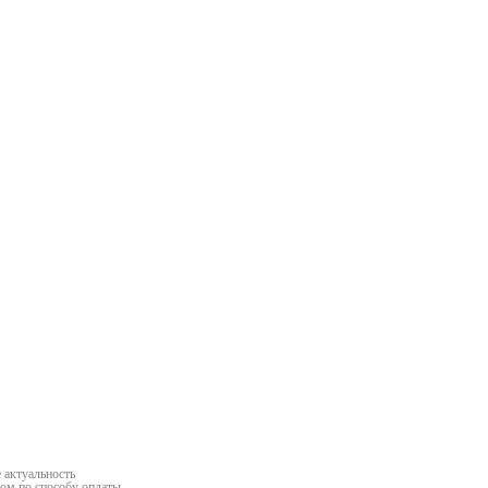
та
алва
 актуальность
ром по способу оплаты