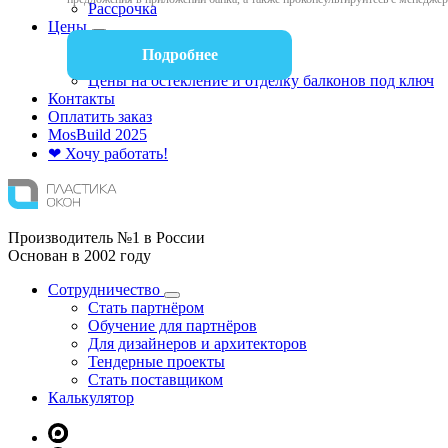
Рассрочка
Цены
Цены на окна
Подробнее
Цены на балконы
Цены на остекление и отделку балконов под ключ
Контакты
Оплатить заказ
Mos
Build
2025
❤ Хочу работать!
Производитель №1 в России
Основан в 2002 году
Сотрудничество
Стать партнёром
Обучение для партнёров
Для дизайнеров и архитекторов
Тендерные проекты
Стать поставщиком
Калькулятор