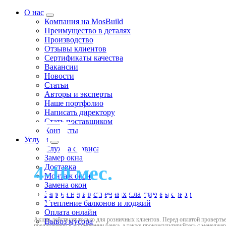
О нас
Компания на MosBuild
Преимущество в деталях
Производство
Отзывы клиентов
Сертификаты качества
Вакансии
Новости
Статьи
Авторы и эксперты
Нашe портфолио
Написать директору
Перепла
Стать поставщиком
Контакты
Услуги
Служба сервиса
Замер окна
4-10 мес.
рассрочка
Доставка
Монтаж окон
Замена окон
при оплате картой Х
Замена некачественных пластиковых окон
Утепление балконов и лоджий
Оплата онлайн
Акция действует только для розничных клиентов. Перед оплатой провертье
Вывоз мусора
предложения в приложении банка, а также проконсультируйтесь с менедже