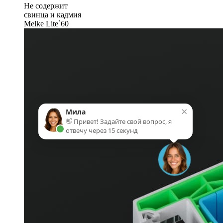
Не содержит
свинца и кадмия
Melke Lite`60
×
Мила
👋 Привет! Задайте свой вопрос, я
отвечу через 15 секунд