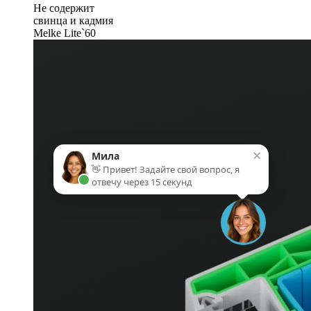
Не содержит
свинца и кадмия
Melke Lite`60
×
Мила
👋 Привет! Задайте свой вопрос, я
отвечу через 15 секунд