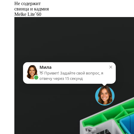
Не содержит
свинца и кадмия
Melke Lite`60
×
Мила
👋 Привет! Задайте свой вопрос, я
отвечу через 15 секунд