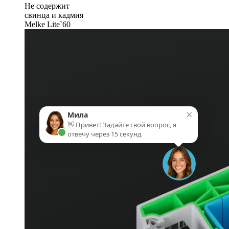
Не содержит
свинца и кадмия
Melke Lite`60
×
Мила
👋 Привет! Задайте свой вопрос, я
отвечу через 15 секунд