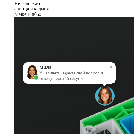
Не содержит
свинца и кадмия
Melke Lite`60
×
Мила
👋 Привет! Задайте свой вопрос, я
отвечу через 15 секунд