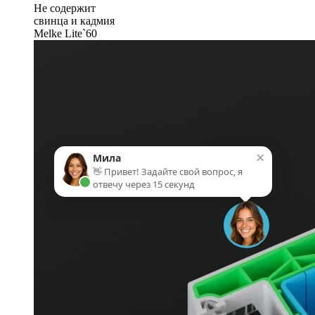
Не содержит
свинца и кадмия
Melke Lite`60
×
Мила
👋 Привет! Задайте свой вопрос, я
отвечу через 15 секунд