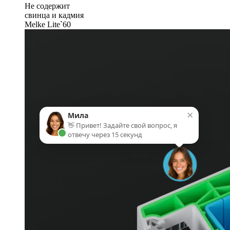
Не содержит
свинца и кадмия
Melke Lite`60
×
Мила
👋 Привет! Задайте свой вопрос, я
отвечу через 15 секунд