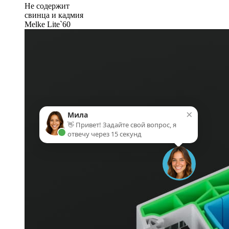
Не содержит
свинца и кадмия
Melke Lite`60
×
Мила
👋 Привет! Задайте свой вопрос, я
отвечу через 15 секунд