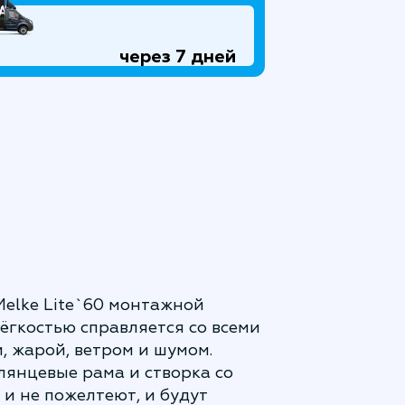
через 7 дней
Melke Lite`60 монтажной
лёгкостью справляется со всеми
, жарой, ветром и шумом.
лянцевые рама и створка со
и не пожелтеют, и будут