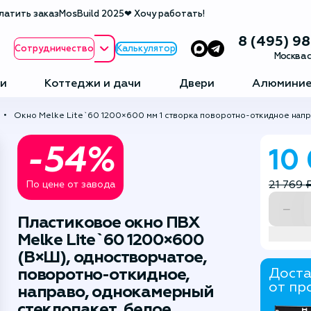
латить заказ
MosBuild 2025
❤ Хочу работать!
8 (495) 9
Сотрудничество
Калькулятор
Москва с
и
Коттеджи и дачи
Двери
Алюминие
Окно Melke Lite`60 1200×600 мм 1 створка поворотно-откидное нап
-54%
10
21 769 
По цене от завода
−
Пластиковое окно ПВХ
Melke Lite`60 1200×600
(В×Ш), одностворчатое,
поворотно-откидное,
Доста
от пр
направо, однокамерный
стеклопакет, белое