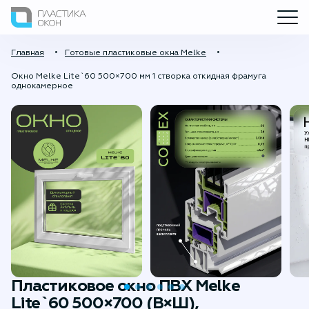
Главная
Готовые пластиковые окна Melke
Окно Melke Lite`60 500×700 мм 1 створка откидная фрамуга
однокамерное
Пластиковое окно ПВХ Melke
Lite`60 500×700 (В×Ш),