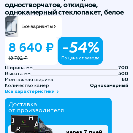
одностворчатое, откидное,
однокамерный стеклопакет, белое
Все варианты
-54%
8 640 ₽
18 782 ₽
По цене от завода
Ширина мм
700
Высота мм
500
Монтажная ширина
60
Количество камер
Однокамерный
Все характеристики
Доставка
от производителя
через 7 дней