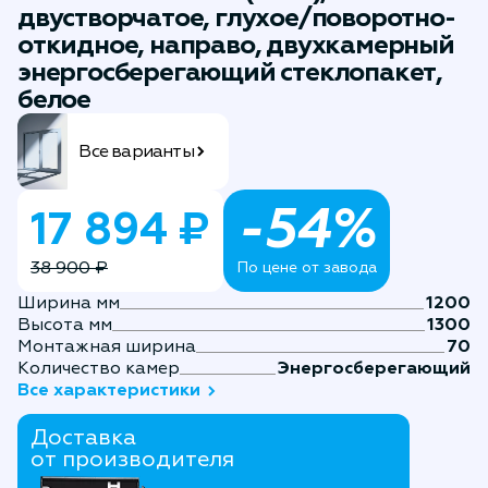
двустворчатое, глухое/поворотно-
откидное, направо, двухкамерный
энергосберегающий стеклопакет,
белое
Все варианты
-54%
17 894 ₽
38 900 ₽
По цене от завода
Ширина мм
1200
Высота мм
1300
Монтажная ширина
70
Количество камер
Энергосберегающий
Все характеристики
Доставка
от производителя