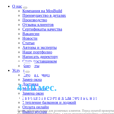
О нас
Компания на MosBuild
Преимущество в деталях
Производство
Отзывы клиентов
Сертификаты качества
Вакансии
Новости
Статьи
Авторы и эксперты
Нашe портфолио
Написать директору
Перепла
Стать поставщиком
Контакты
Услуги
Служба сервиса
Замер окна
4-10 мес.
рассрочка
Доставка
Монтаж окон
Замена окон
при оплате картой Х
Замена некачественных пластиковых окон
Утепление балконов и лоджий
Оплата онлайн
Акция действует только для розничных клиентов. Перед оплатой провертье
Вывоз мусора
предложения в приложении банка, а также проконсультируйтесь с менедже