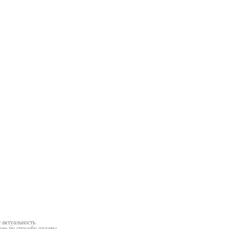
та
алва
 актуальность
ром по способу оплаты