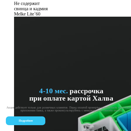
Не содержит
свинца и кадмия
Melke Lite`60
4-10 мес.
рассрочка
при оплате картой Халва
Акция действует только для розничных клиентов. Перед оплатой провертье актуальность предложе
приложении банка, а также проконсультируйтесь с менеджером по способу оплаты
Подробнее