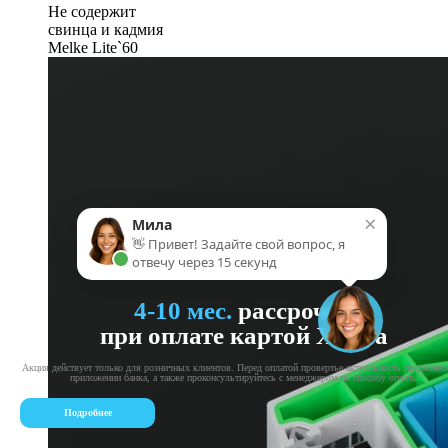
Не содержит
свинца и кадмия
Melke Lite`60
×
Мила
👋 Привет! Задайте свой вопрос, я
отвечу через 15 секунд
4-10 мес.
рассрочка
при оплате картой Халва
Акция действует только для розничных клиентов. Перед оплатой провертье актуальность предложе
приложении банка, а также проконсультируйтесь с менеджером по способу оплаты
Подробнее