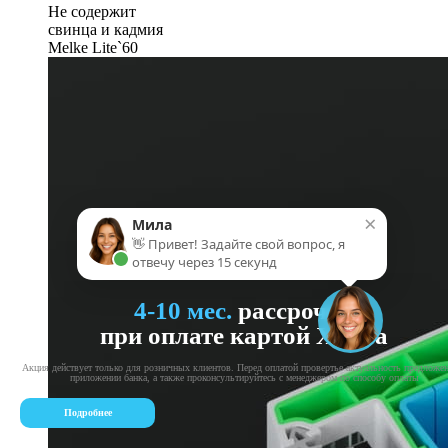
Не содержит
свинца и кадмия
Melke Lite`60
×
Мила
👋 Привет! Задайте свой вопрос, я
отвечу через 15 секунд
4-10 мес.
рассрочка
при оплате картой Халва
Акция действует только для розничных клиентов. Перед оплатой провертье актуальность предложе
приложении банка, а также проконсультируйтесь с менеджером по способу оплаты
Подробнее