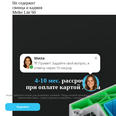
Не содержит
свинца и кадмия
Melke Lite`60
×
Мила
👋 Привет! Задайте свой вопрос, я
отвечу через 15 секунд
4-10 мес.
рассрочка
при оплате картой Халва
Акция действует только для розничных клиентов. Перед оплатой провертье актуальность предложе
приложении банка, а также проконсультируйтесь с менеджером по способу оплаты
Подробнее