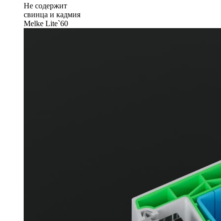
Не содержит
свинца и кадмия
Melke Lite`60