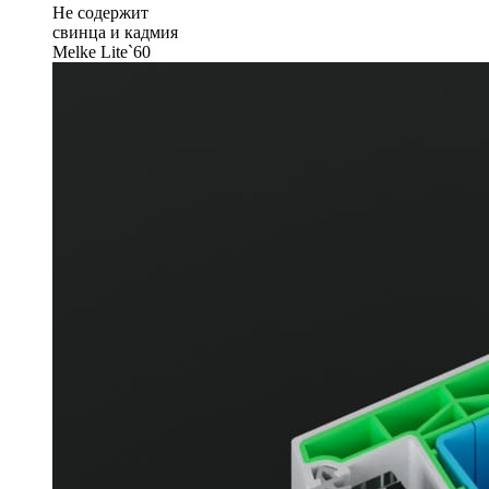
Не содержит
свинца и кадмия
Melke Lite`60