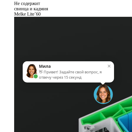
Не содержит
свинца и кадмия
Melke Lite`60
×
Мила
👋 Привет! Задайте свой вопрос, я
отвечу через 15 секунд