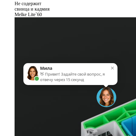
Не содержит
свинца и кадмия
Melke Lite`60
×
Мила
👋 Привет! Задайте свой вопрос, я
отвечу через 15 секунд