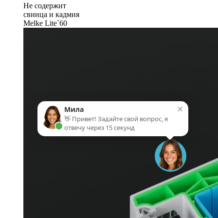
Не содержит
свинца и кадмия
Melke Lite`60
×
Мила
👋 Привет! Задайте свой вопрос, я
отвечу через 15 секунд