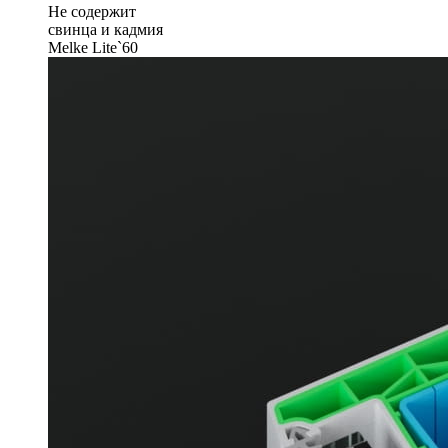
Не содержит
свинца и кадмия
Melke Lite`60