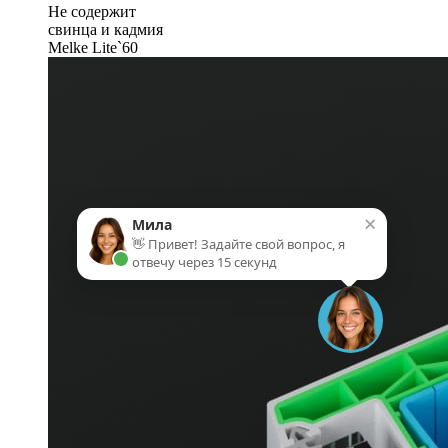
Не содержит
свинца и кадмия
Melke Lite`60
×
Мила
👋 Привет! Задайте свой вопрос, я
отвечу через 15 секунд