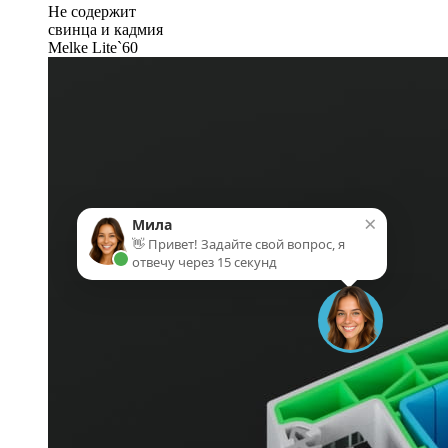
Не содержит
свинца и кадмия
Melke Lite`60
×
Мила
👋 Привет! Задайте свой вопрос, я
отвечу через 15 секунд