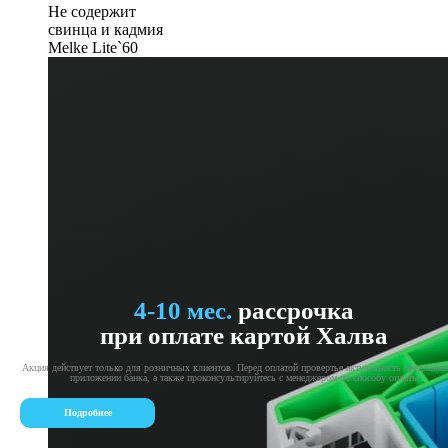
Не содержит
свинца и кадмия
Melke Lite`60
4-10 мес.
рассрочка
при оплате картой Халва
Акция действует только для розничных клиентов. Перед оплатой провертье актуальность предложе
приложении банка, а также проконсультируйтесь с менеджером по способу оплаты
Подробнее