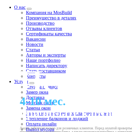
О нас
Компания на MosBuild
Преимущество в деталях
Производство
Отзывы клиентов
Сертификаты качества
Вакансии
Новости
Статьи
Авторы и эксперты
Нашe портфолио
Написать директору
Перепла
Стать поставщиком
Контакты
Услуги
Служба сервиса
Замер окна
4-10 мес.
рассрочка
Доставка
Монтаж окон
Замена окон
при оплате картой Х
Замена некачественных пластиковых окон
Утепление балконов и лоджий
Оплата онлайн
Акция действует только для розничных клиентов. Перед оплатой провертье
Вывоз мусора
предложения в приложении банка, а также проконсультируйтесь с менедже