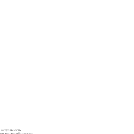
та
алва
 актуальность
ром по способу оплаты