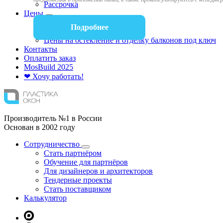
Рассрочка
Цены
Цены на окна
Подробнее
Цены на балконы
Цены на остекление и отделку балконов под ключ
Контакты
Оплатить заказ
Mos
Build
2025
❤ Хочу работать!
Производитель №1 в России
Основан в 2002 году
Сотрудничество
Стать партнёром
Обучение для партнёров
Для дизайнеров и архитекторов
Тендерные проекты
Стать поставщиком
Калькулятор